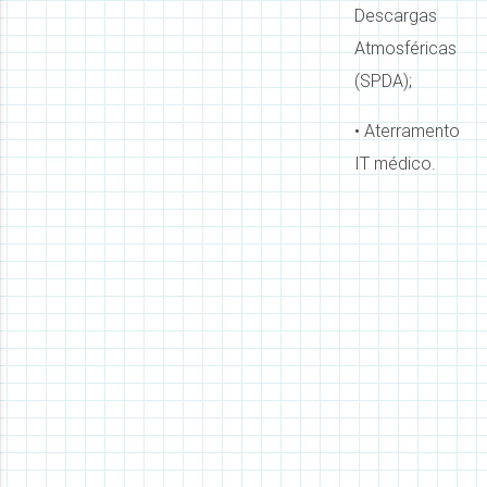
Descargas
Atmosféricas
(SPDA);
• Aterramento
IT médico.