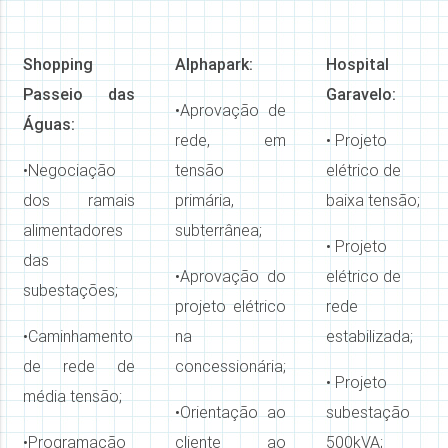
Shopping
Alphapark:
Hospital
Passeio das
Garavelo:
•
Aprovação de
Águas:
rede, em
• Projeto
•
Negociação
tensão
elétrico de
dos ramais
primária,
baixa tensão;
alimentadores
subterrânea;
• Projeto
das
•
Aprovação do
elétrico de
subestações;
projeto elétrico
rede
•
Caminhamento
na
estabilizada;
de rede de
concessionária;
• Projeto
média tensão;
•
Orientação ao
subestação
•
Programação
cliente ao
500kVA;